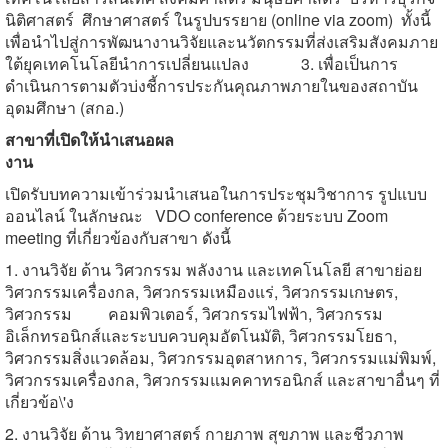
นิติศาสตร์ ศึกษาศาสตร์ ในรูปบรรยาย (
online via zoom)
ทั้งนี้
เพื่อนำไปสู่การพัฒนางานวิจัยและนวัตกรรมที่ส่งเสริมสังคมภาย
ใต้ยุคเทคโนโลยีนำการเปลี่ยนแปลง
3. เพื่อเป็นการ
ดำเนินการตามตัวบ่งชี้การประกันคุณภาพภายในของสถาบัน
อุดมศึกษา (สกอ.)
สาขาที่เปิดให้นำเสนอผล
งาน
เปิดรับบทความเข้าร่วมนำเสนอในการประชุมวิชาการ รูปแบบ
ออนไลน์ ในลักษณะ
VDO conference
ด้วยระบบ
Zoom
meeting
ที่เกี่ยวข้องกับสาขา ดังนี้
1. งานวิจัย ด้าน วิศวกรรม พลังงาน และเทคโนโลยี สาขาย่อย
วิศวกรรมเครื่องกล
,
วิศวกรรมเหมืองแร่
,
วิศวกรรมเกษตร
,
วิศวกรรม คอมพิวเตอร์
,
วิศวกรรมไฟฟ้า
,
วิศวกรรม
อิเล็กทรอนิกส์และระบบควบคุมอัตโนมัติ
,
วิศวกรรมโยธา
,
วิศวกรรมสิ่งแวดล้อม
,
วิศวกรรมอุตสาหการ
,
วิศวกรรมแม่พิมพ์
,
วิศวกรรมเครื่องกล
,
วิศวกรรมแมคคาทรอนิกส์ และสาขาอื่นๆ ที่
เกี่ยวข้อ\'ง
2. งานวิจัย ด้าน วิทยาศาสตร์ กายภาพ สุขภาพ และชีวภาพ